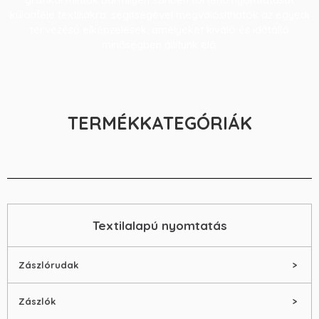
különféle textíliákra. segítségével megvalósíthatók az egyedi
tervezésű elképzelések, amelyeket kiváló és időtálló
minőségben állítunk elő.
TERMÉKKATEGÓRIÁK
Textilalapú nyomtatás
Zászlórudak
Zászlók