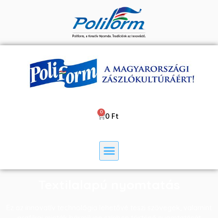
0
Ft
Textilalapú nyomtatás
Ez az innovatív technológia lehetővé teszi szövegek, valamint
grafikai minták bármilyen színben történő nyomtatását