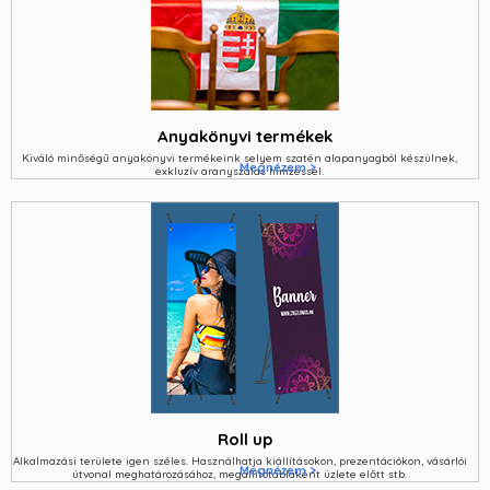
Anyakönyvi termékek
Kiváló minőségű anyakönyvi termékeink selyem szatén alapanyagból készülnek,
Megnézem >
exkluzív aranyszálas hímzéssel.
Roll up
Alkalmazási területe igen széles. Használhatja kiállításokon, prezentációkon, vásárlói
Megnézem >
útvonal meghatározásához, megállítótáblaként üzlete előtt stb.