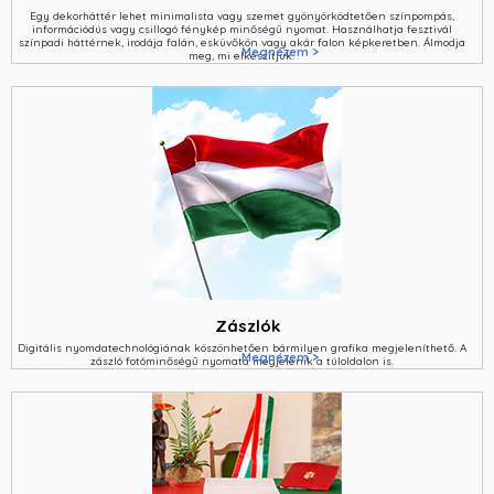
Egy dekorháttér lehet minimalista vagy szemet gyönyörködtetően színpompás,
információdús vagy csillogó fénykép minőségű nyomat. Használhatja fesztivál
színpadi háttérnek, irodája falán, esküvőkön vagy akár falon képkeretben. Álmodja
Megnézem >
meg, mi elkészítjük.
Zászlók
Digitális nyomdatechnológiának köszönhetően bármilyen grafika megjeleníthető. A
Megnézem >
zászló fotóminőségű nyomata megjelenik a túloldalon is.