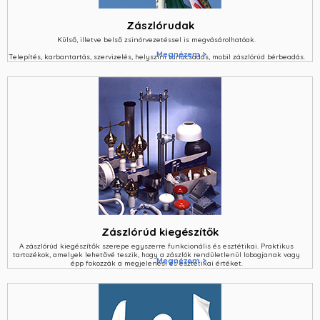
Zászlórudak
Külső, illetve belső zsinórvezetéssel is megvásárolhatóak.
Megnézem >
Telepítés, karbantartás, szervizelés, helyszíni tanácsadás, mobil zászlórúd bérbeadás.
Zászlórúd kiegészítők
A zászlórúd kiegészítők szerepe egyszerre funkcionális és esztétikai. Praktikus
tartozékok, amelyek lehetővé teszik, hogy a zászlók rendületlenül lobogjanak vagy
Megnézem >
épp fokozzák a megjelenési és esztétikai értéket.