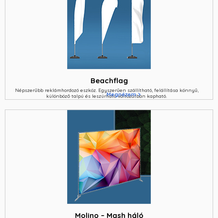
Beachflag
Népszerűbb reklámhordozó eszköz. Egyszerűen szállítható, felállítása könnyű,
Megnézem >
különböző talpú és leszúrható változatban kapható.
Molino – Mash háló