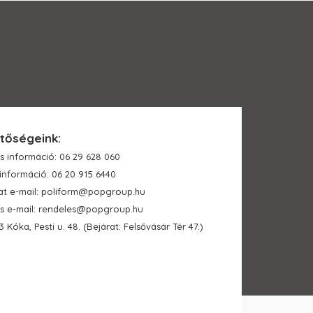
tőségeink:
s információ: 06 29 628 060
információ: 06 20 915 6440
at e-mail: poliform@popgroup.hu
s e-mail: rendeles@popgroup.hu
3 Kóka, Pesti u. 48. (Bejárat: Felsővásár Tér 47.)