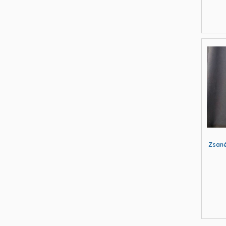
Zsané