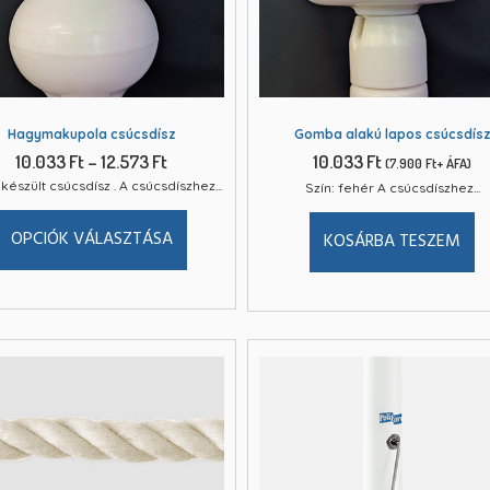
Hagymakupola csúcsdísz
Gomba alakú lapos csúcsdís
10.033
Ft
–
12.573
Ft
10.033
Ft
(
7.900
Ft
+ ÁFA)
készült csúcsdísz . A csúcsdíszhez...
Szín: fehér A csúcsdíszhez...
OPCIÓK VÁLASZTÁSA
KOSÁRBA TESZEM