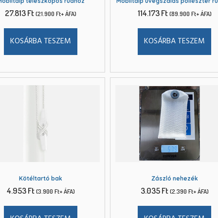
Mobiltalp teleszkópos rúdhoz
Mobiltalp üvegszálas poliészter r
27.813
Ft
114.173
Ft
(
21.900
Ft
+ ÁFA)
(
89.900
Ft
+ ÁFA)
KOSÁRBA TESZEM
KOSÁRBA TESZEM
Kötéltartó bak
Zászló nehezék
4.953
Ft
3.035
Ft
(
3.900
Ft
+ ÁFA)
(
2.390
Ft
+ ÁFA)