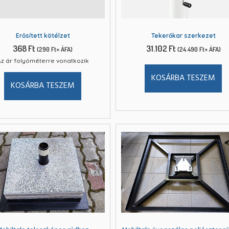
Erősített kötélzet
Tekerőkar szerkezet
368
Ft
31.102
Ft
(
290
Ft
+ ÁFA)
(
24.490
Ft
+ ÁFA)
z ár folyóméterre vonatkozik
KOSÁRBA TESZEM
KOSÁRBA TESZEM