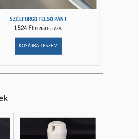
SZÉLFORGÓ FELSŐ PÁNT
1.524
Ft
(
1.200
Ft
+ ÁFA)
KOSÁRBA TESZEM
ek