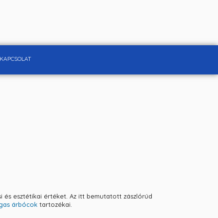
KAPCSOLAT
és esztétikai értéket. Az itt bemutatott zászlórúd
magas árbócok
tartozékai.