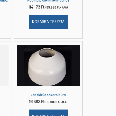
údhoz
Mobiltalp alumínium rúdhoz
114.173
Ft
(
89.900
Ft
+ ÁFA)
KOSÁRBA TESZEM
Zászlórúd takaró búra
16.383
Ft
(
12.900
Ft
+ ÁFA)