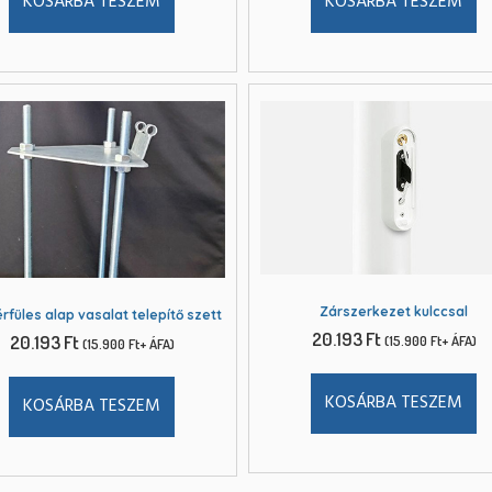
KOSÁRBA TESZEM
KOSÁRBA TESZEM
Zárszerkezet kulccsal
rfüles alap vasalat telepítő szett
20.193
Ft
20.193
Ft
(
15.900
Ft
+ ÁFA)
(
15.900
Ft
+ ÁFA)
KOSÁRBA TESZEM
KOSÁRBA TESZEM