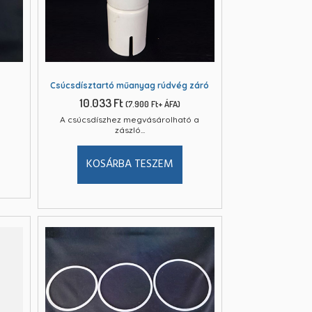
z
Csúcsdísztartó műanyag rúdvég záró
10.033
Ft
(
7.900
Ft
+ ÁFA)
A csúcsdíszhez megvásárolható a
zászló...
KOSÁRBA TESZEM